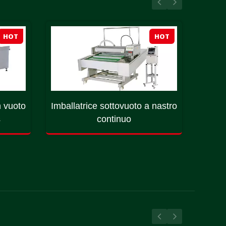
HOT
HOT
n vuoto
Imballatrice sottovuoto a nastro
Macc
s
continuo