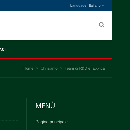
Italiano
CI
Home
Chi siamo
Team di R&D e fabbrica
MENÙ
Pagina principale