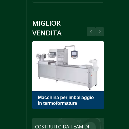
MIGLIOR
VENDITA
ri di
Macchina per imballaggio
Conf
oto
in termoformatura
a ca
COSTRUITO DA TEAM DI