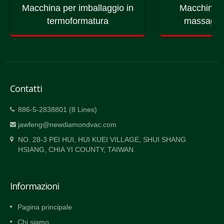
Macchina per imballaggio in
Macchina p
termoformatura
massaggio
Contatti
886-5-2838801 (8 Lines)
jawfeng@newdiamondvac.com
NO. 28-3 PEI HUI, HUI KUEI VILLAGE, SHUI SHANG
HSIANG, CHIA YI COUNTY, TAIWAN.
Informazioni
Pagina principale
Chi siamo