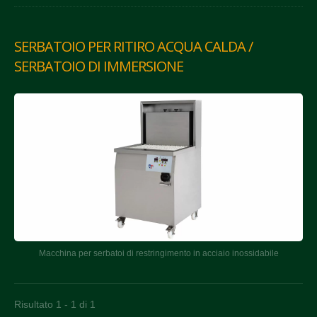
SERBATOIO PER RITIRO ACQUA CALDA /
SERBATOIO DI IMMERSIONE
Macchina per serbatoi di restringimento in acciaio inossidabile
Risultato 1 - 1 di 1