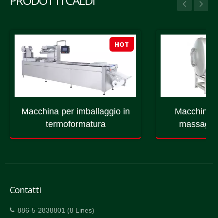
PRODOTTI CALDI
HOT
Macchina per imballaggio in
Macchina p
termoformatura
massaggio
Contatti
886-5-2838801 (8 Lines)