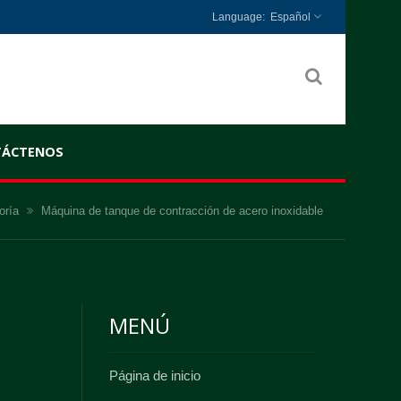
Español
TÁCTENOS
oría
Máquina de tanque de contracción de acero inoxidable
MENÚ
Página de inicio