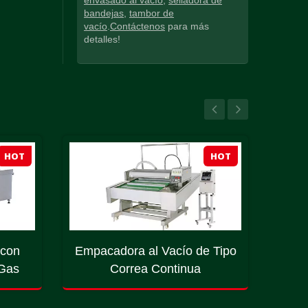
envasado al vacío
,
selladora de
bandejas
,
tambor de
vacío
.
Contáctenos
para más
detalles!
HOT
HOT
 con
Empacadora al Vacío de Tipo
Má
 Gas
Correa Continua