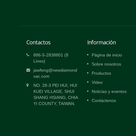
Contactos
Información
acío
Máquina de Envasado al Vacío
886-5-2838801 (8
Página de inicio
 en
Automática de Doble Cámara d
Lines)
Sobre nosotros
Alta Capacidad
jawfeng@newdiamond
Productos
vac.com
desde el
La configuración de dos cámaras de vac
Video
ara
permite operaciones alternativas para un
NO. 28-3 PEI HUI, HUI
ellado.
operador. Para cargar y descargar
KUEI VILLAGE, SHUI
Noticias y eventos
nque de
productos de la segunda cámara mientr
SHANG HSIANG, CHIA
Contáctenos
.
la primera cámara está en el proceso...
YI COUNTY, TAIWAN.
Lee mas