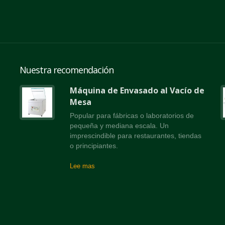
Nuestra recomendación
Máquina de Envasado al Vacío de
e
Mesa
Popular para fábricas o laboratorios de
pequeña y mediana escala. Un
ío
imprescindible para restaurantes, tiendas
o principiantes.
as
Lee mas