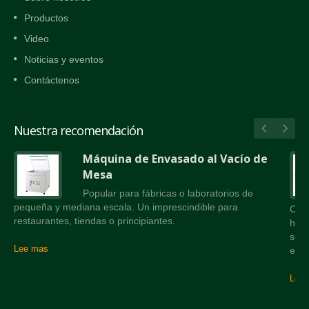
Productos
Video
Noticias y eventos
Contáctenos
Nuestra recomendación
Máquina de Envasado al Vacío de
Mesa
Popular para fábricas o laboratorios de
pequeña y mediana escala. Un imprescindible para
Cint
restaurantes, tiendas o principiantes.
hast
sell
Lee mas
enco
Lee