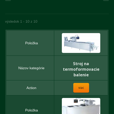
výsledok 1 - 10 z 10
Stroj na
termoformovacie
balenie
viac