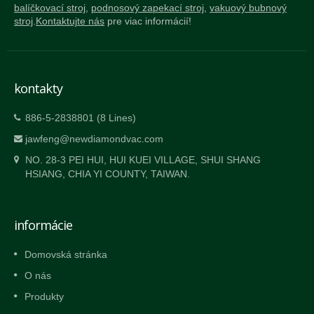
balíčkovací stroj
,
podnosový zapekací stroj
,
vakuový bubnový
stroj
.
Kontaktujte nás
pre viac informácií!
kontakty
886-5-2838801 (8 Lines)
jawfeng@newdiamondvac.com
NO. 28-3 PEI HUI, HUI KUEI VILLAGE, SHUI SHANG
HSIANG, CHIA YI COUNTY, TAIWAN.
informácie
Domovská stránka
O nás
Produkty