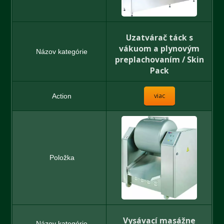
Uzatvárač táck s
vákuom a plynovým
preplachovaním / Skin
Pack
viac
Vysávací masážne