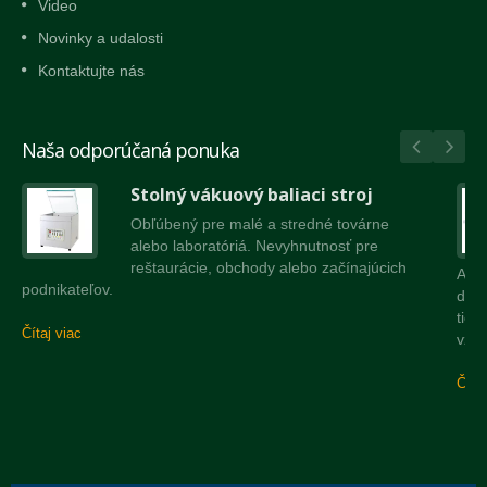
Video
Novinky a udalosti
Kontaktujte nás
Naša odporúčaná ponuka
Stolný vákuový baliaci stroj
Obľúbený pre malé a stredné továrne
alebo laboratóriá. Nevyhnutnosť pre
reštaurácie, obchody alebo začínajúcich
Auto
podnikateľov.
doko
tiež
Čítaj viac
vzdu
Čítaj