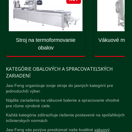
Stroj na termoformovanie
Vákuové masá
obalov
st
KATEGÓRIE OBALOVÝCH A SPRACOVATEĽSKÝCH
ZARIADENÍ
Jaw Feng organizuje svoje stroje do jasných kategórií pre
jednoduchší výber.
Nájdite zariadenia na vákuové balenie a spracovanie vhodné
pre rôzne výrobné ciele.
Každá kategória zdôrazňuje riešenia postavené na spoľahlivých
inžinierskych normách.
Jaw Feng vás pozýva preskúmať naše kvalitné
vakuový