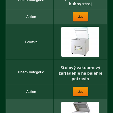
bubny stroj
viac
Stolový vakuumový
zariadenie na balenie
potravín
viac