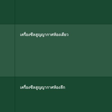
เครื่องซีลสูญญากาศห้องเดียว
เครื่องซีลสูญญากาศห้องลึก