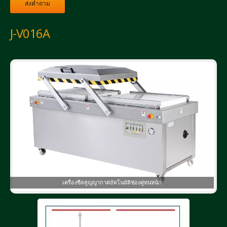
ส่งคำถาม
J-V016A
เครื่องซีลสูญญากาศอัตโนมัติช่องคู่ทนหนัก