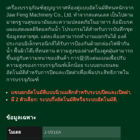
เครื่องบรรจุภัณฑ์สุญญากาศห้องคู่แบบอัตโนมัติทนหนักจาก
Jaw Feng Machinery Co., Ltd. ทำจากสแตนเลส เป็นไปตาม
มาตรฐานสุขอนามัยและความปลอดภัยในอาหาร ล้อมีเบรค
แผงแสดงผลดิจิตอลกันน้ำ โปรแกรมได้สำหรับการบันทึกชุด
ข้อมูลหลายชุด. แต่ละห้องสามารถทำงานแยกกันได้ องค์
ประกอบอิเล็กทรอนิกส์ได้รับการป้องกันด้วยกล่องไฟฟ้ากัน
น้ำ พื้นผิวโต๊ะที่ทนทาน ความสูงของฝาเครื่องดูดฝุ่นสามารถ
ขึ้นอยู่กับความหนาของสินค้า การ提供แผ่นแบนเพื่อปรับ
ความสูงของการบรรจุภัณฑ์เล็กน้อย ระบบยกแขนลม
อัตโนมัติสำหรับการปิดและเปิดฝาเพื่อเพิ่มประสิทธิภาพใน
การบรรจุภัณฑ์
แขนยกอัตโนมัติแบบนิวแมติกสำหรับระบบปิดและเปิดฝา.
มี 2 ตัวเลือก: ระบบกึ่งอัตโนมัติหรือระบบอัตโนมัติ.
ข้อมูลเฉพาะ
โมเดล
J-V016A