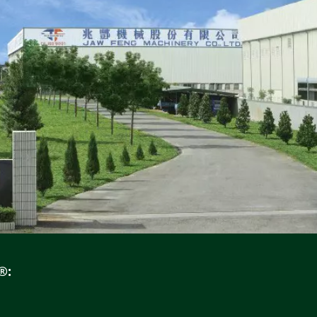
เครื่องนวดสูญญากา
หมุน
®: