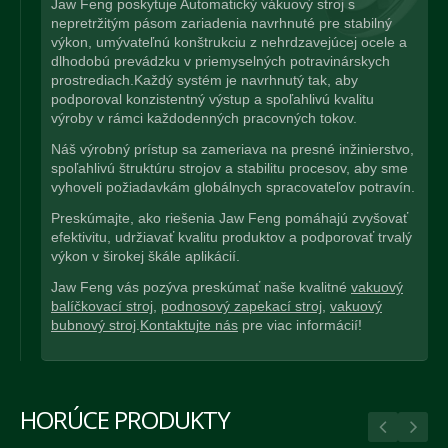
Jaw Feng poskytuje Automatický vákuový stroj s
nepretržitým pásom zariadenia navrhnuté pre stabilný
výkon, umývateľnú konštrukciu z nehrdzavejúcej ocele a
dlhodobú prevádzku v priemyselných potravinárskych
prostrediach.Každý systém je navrhnutý tak, aby
podporoval konzistentný výstup a spoľahlivú kvalitu
výroby v rámci každodenných pracovných tokov.
Náš výrobný prístup sa zameriava na presné inžinierstvo,
spoľahlivú štruktúru strojov a stabilitu procesov, aby sme
vyhoveli požiadavkám globálnych spracovateľov potravín.
Preskúmajte, ako riešenia Jaw Feng pomáhajú zvyšovať
efektivitu, udržiavať kvalitu produktov a podporovať trvalý
výkon v širokej škále aplikácií.
Jaw Feng vás pozýva preskúmať naše kvalitné
vakuový
balíčkovací stroj
,
podnosový zapekací stroj
,
vakuový
bubnový stroj
.
Kontaktujte nás
pre viac informácií!
HORÚCE PRODUKTY