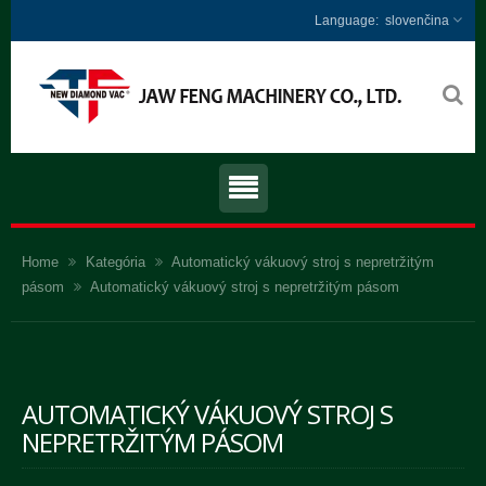
slovenčina
Home
Kategória
Automatický vákuový stroj s nepretržitým
pásom
Automatický vákuový stroj s nepretržitým pásom
AUTOMATICKÝ VÁKUOVÝ STROJ S
NEPRETRŽITÝM PÁSOM