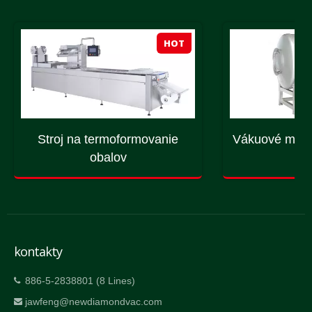
HOT
Stroj na termoformovanie
Vákuové masá
obalov
st
kontakty
886-5-2838801 (8 Lines)
jawfeng@newdiamondvac.com