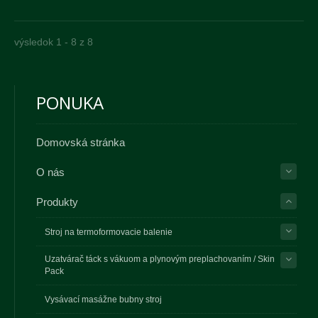
výsledok 1 - 8 z 8
PONUKA
Domovská stránka
O nás
Produkty
Stroj na termoformovacie balenie
Uzatvárač táck s vákuom a plynovým preplachovaním / Skin
Pack
Vysávací masážne bubny stroj