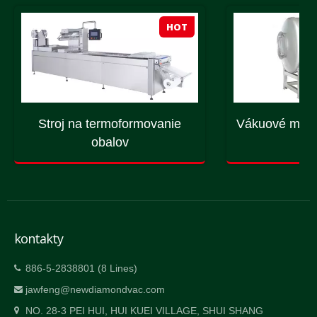
HOT
Stroj na termoformovanie
Vákuové masá
obalov
st
kontakty
886-5-2838801 (8 Lines)
jawfeng@newdiamondvac.com
NO. 28-3 PEI HUI, HUI KUEI VILLAGE, SHUI SHANG