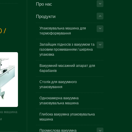
Про нас
Продукти
 /
Упаковувальна машина для
термоформування
Запайщик підносів з вакуумом та
газовим промиванням / шкіряна
упаковка
Вакуумний масажний апарат для
барабанів
Столік для вакуумного
упаковування
Однокамерна вакуумна
упаковувальна машина
ьна машина
Глибока вакуумна упаковувальна
машина
м
Промислова вакуумна