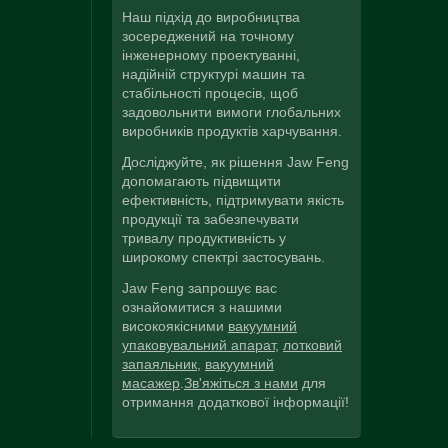
Наш підхід до виробництва
зосереджений на точному
інженерному проектуванні,
надійній структурі машин та
стабільності процесів, щоб
задовольнити вимоги глобальних
виробників продуктів харчування.
Досліджуйте, як рішення Jaw Feng
допомагають підвищити
ефективність, підтримувати якість
продукції та забезпечувати
тривалу продуктивність у
широкому спектрі застосувань.
Jaw Feng запрошує вас
ознайомитися з нашими
високоякісними
вакуумний
упаковувальний апарат
,
лотковий
запаяльник
,
вакуумний
масажер
.
Зв'яжіться з нами
для
отримання додаткової інформації!