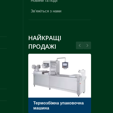
Новини та події
Зв'яжіться з нами
НАЙКРАЩІ
ПРОДАЖІ
 машини
Термозбіжна упаковочна
Ваку
машина
одн