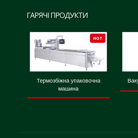
ГАРЯЧІ ПРОДУКТИ
HOT
HOT
ник
Термозбіжна упаковочна
Вак
у
машина