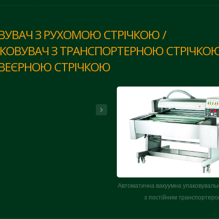
УВАЧ З РУХОМОЮ СТРІЧКОЮ /
КОВУВАЧ З ТРАНСПОРТЕРНОЮ СТРІЧКОЮ
НВЕЄРНОЮ СТРІЧКОЮ
Автоматична вакуумна упаковувал
з постійним транспортеро