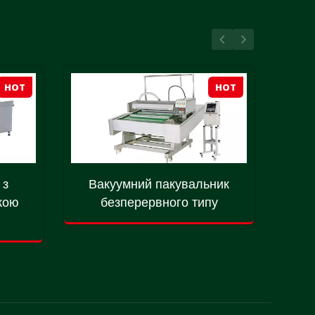
HOT
HOT
 з
Вакуумний пакувальник
Те
кою
безперервного типу