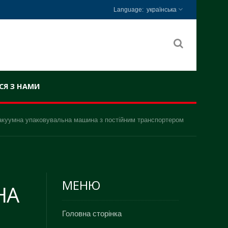
українська
СЯ З НАМИ
куумна упаковувальна машина з постійним транспортером
МЕНЮ
НА
Головна сторінка