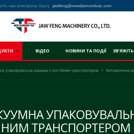
jawfeng@newdiamondvac.com
літь нам електронну пошту
ДУКТИ
ВІДЕО
НОВИНИ ТА ПОДІЇ
ЗВ'ЯЖІТЬ
на упаковувальна машина з постійним транспортером
Автоматична ва
КУУМНА УПАКОВУВАЛЬ
ЙНИМ ТРАНСПОРТЕРОМ