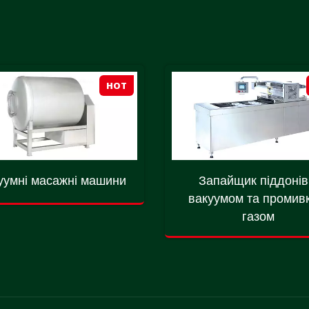
HOT
уумні масажні машини
Запайщик піддонів
вакуумом та промив
газом