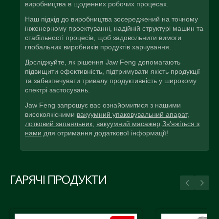
виробництва в щоденних робочих процесах.
Наш підхід до виробництва зосереджений на точному
інженерному проектуванні, надійній структурі машин та
стабільності процесів, щоб задовольнити вимоги
глобальних виробників продуктів харчування.
Досліджуйте, як рішення Jaw Feng допомагають
підвищити ефективність, підтримувати якість продукції
та забезпечувати тривалу продуктивність у широкому
спектрі застосувань.
Jaw Feng запрошує вас ознайомитися з нашими
високоякісними
вакуумний упаковувальний апарат
,
лотковий запаяльник
,
вакуумний масажер
.
Зв'яжіться з
нами
для отримання додаткової інформації!
ГАРЯЧІ ПРОДУКТИ