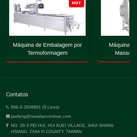
HOT
Máquina de Embalagem por
Máquina de
Termoformagem
Massage
Contatos
886-5-2838801 (8 Lines)
jawfeng@newdiamondvac.com
NO. 28-3 PEI HUI, HUI KUEI VILLAGE, SHUI SHANG
HSIANG, CHIA YI COUNTY, TAIWAN.