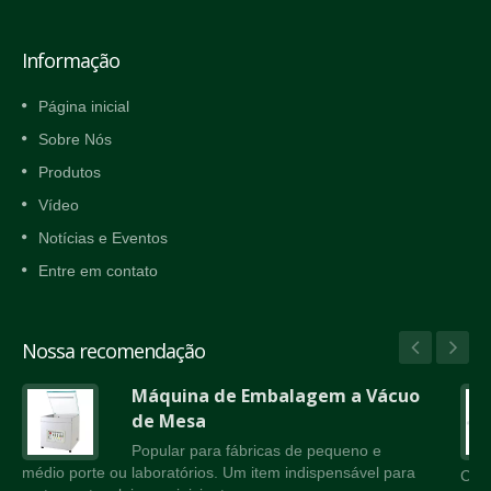
Informação
Página inicial
Sobre Nós
Produtos
Vídeo
Notícias e Eventos
Entre em contato
Nossa recomendação
Máquina de Embalagem a Vácuo
de Mesa
Popular para fábricas de pequeno e
médio porte ou laboratórios. Um item indispensável para
Corr