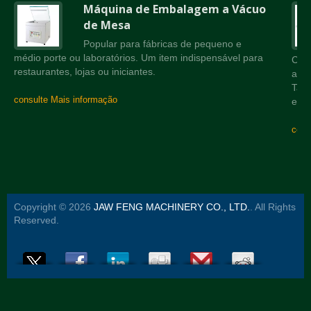
Máquina de Embalagem a Vácuo
de Mesa
Popular para fábricas de pequeno e
médio porte ou laboratórios. Um item indispensável para
Corr
restaurantes, lojas ou iniciantes.
a câ
Tam
consulte Mais informação
equ
cons
Copyright © 2026
JAW FENG MACHINERY CO., LTD.
. All Rights
Reserved.