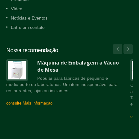
Vídeo
Notícias e Eventos
Entre em contato
Nossa recomendação
Máquina de Embalagem a Vácuo
de Mesa
Popular para fábricas de pequeno e
médio porte ou laboratórios. Um item indispensável para
Corr
restaurantes, lojas ou iniciantes.
a câ
Tam
consulte Mais informação
equ
cons