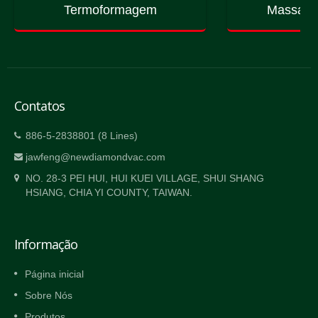
Termoformagem
Massage
Contatos
886-5-2838801 (8 Lines)
jawfeng@newdiamondvac.com
NO. 28-3 PEI HUI, HUI KUEI VILLAGE, SHUI SHANG
HSIANG, CHIA YI COUNTY, TAIWAN.
Informação
Página inicial
Sobre Nós
Produtos