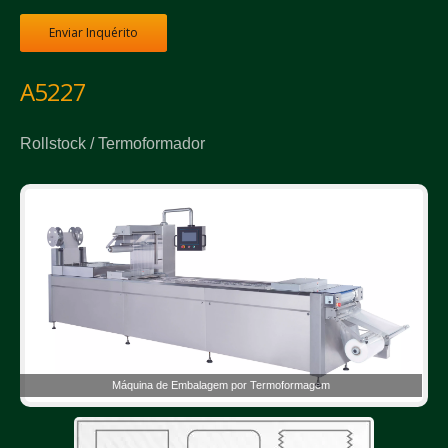
Enviar Inquérito
A5227
Rollstock / Termoformador
Máquina de Embalagem por Termoformagem