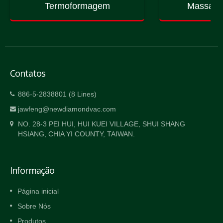
Termoformagem
Massage
Contatos
886-5-2838801 (8 Lines)
jawfeng@newdiamondvac.com
NO. 28-3 PEI HUI, HUI KUEI VILLAGE, SHUI SHANG
HSIANG, CHIA YI COUNTY, TAIWAN.
Informação
Página inicial
Sobre Nós
Produtos