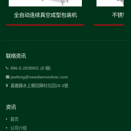
全自动连续真空成型包装机
不锈钢
联络资讯
886-5-2838801 (8 線)
jawfeng@newdiamondvac.com
嘉義縣水上鄉回歸村北回28-3號
资讯
首页
公司介绍