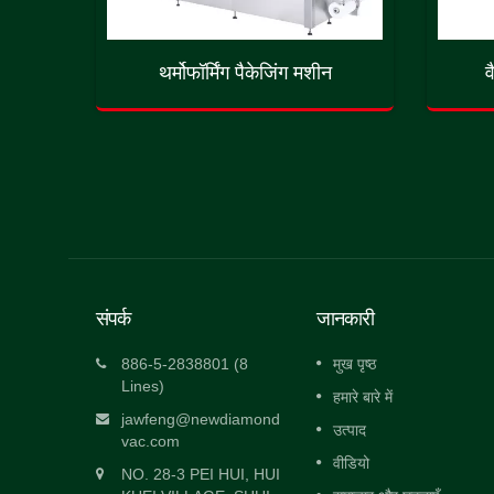
पैकर
थर्मोफॉर्मिंग पैकेजिंग मशीन
व
संपर्क
जानकारी
ैकिंग
स्वचालित हेवी ड्यूटी डबल चेंबर वैक्यूम पैकिंग
886-5-2838801 (8
मुख पृष्ठ
मशीन
Lines)
हमारे बारे में
्ट, वैक्यूम
दो वैक्यूम चेंबर कॉन्फ़िगरेशन एक ऑपरेटर के लिए
jawfeng@newdiamond
उत्पाद
वैकल्पिक संचालन की अनुमति...
vac.com
वीडियो
NO. 28-3 PEI HUI, HUI
और पढो