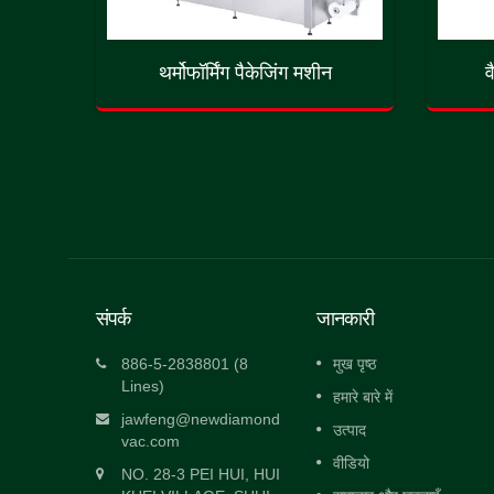
पैकर
थर्मोफॉर्मिंग पैकेजिंग मशीन
व
संपर्क
जानकारी
ैकिंग
स्वचालित हेवी ड्यूटी डबल चेंबर वैक्यूम पैकिंग
886-5-2838801 (8
मुख पृष्ठ
मशीन
Lines)
हमारे बारे में
्ट, वैक्यूम
दो वैक्यूम चेंबर कॉन्फ़िगरेशन एक ऑपरेटर के लिए
jawfeng@newdiamond
उत्पाद
वैकल्पिक संचालन की अनुमति...
vac.com
वीडियो
NO. 28-3 PEI HUI, HUI
और पढो