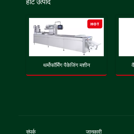
हॉट उत्पाद
HOT
HOT
पैकर
थर्मोफॉर्मिंग पैकेजिंग मशीन
व
संपर्क
जानकारी