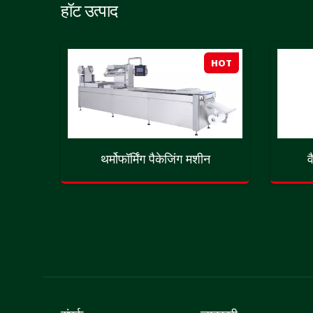
हॉट उत्पाद
HOT
HOT
पैकर
थर्मोफॉर्मिंग पैकेजिंग मशीन
व