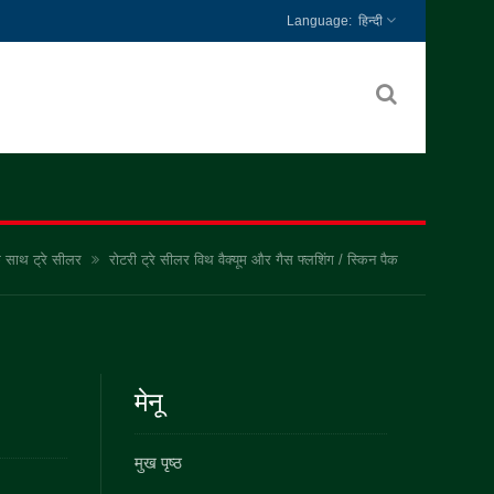
हिन्दी
के साथ ट्रे सीलर
रोटरी ट्रे सीलर विथ वैक्यूम और गैस फ्लशिंग / स्किन पैक
मेनू
मुख पृष्ठ