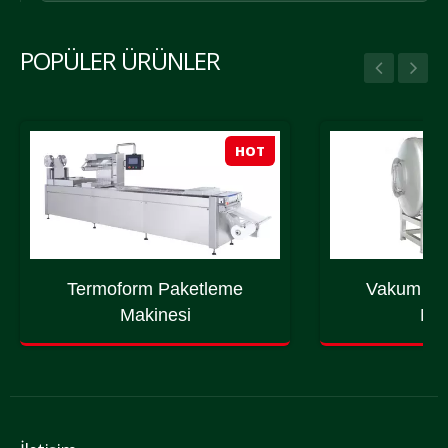
POPÜLER ÜRÜNLER
HOT
Termoform Paketleme
Vakum Ma
Makinesi
Mak