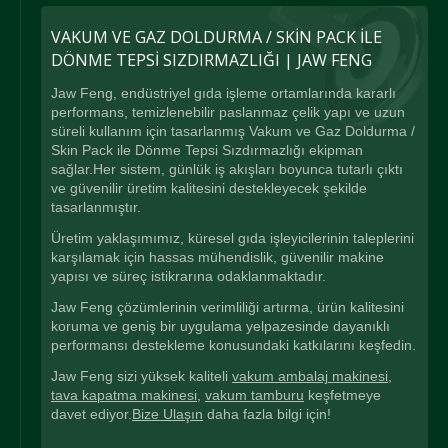
VAKUM VE GAZ DOLDURMA / SKIN PACK ILE
DÖNME TEPSI SIZDIRMAZLIĞI | JAW FENG
Jaw Feng, endüstriyel gıda işleme ortamlarında kararlı
performans, temizlenebilir paslanmaz çelik yapı ve uzun
süreli kullanım için tasarlanmış Vakum ve Gaz Doldurma /
Skin Pack ile Dönme Tepsi Sızdırmazlığı ekipman
sağlar.Her sistem, günlük iş akışları boyunca tutarlı çıktı
ve güvenilir üretim kalitesini destekleyecek şekilde
tasarlanmıştır.
Üretim yaklaşımımız, küresel gıda işleyicilerinin taleplerini
karşılamak için hassas mühendislik, güvenilir makine
yapısı ve süreç istikrarına odaklanmaktadır.
Jaw Feng çözümlerinin verimliliği artırma, ürün kalitesini
koruma ve geniş bir uygulama yelpazesinde dayanıklı
performansı destekleme konusundaki katkılarını keşfedin.
Jaw Feng sizi yüksek kaliteli
vakum ambalaj makinesi
,
tava kapatma makinesi
,
vakum tamburu
keşfetmeye
davet ediyor.
Bize Ulaşın
daha fazla bilgi için!