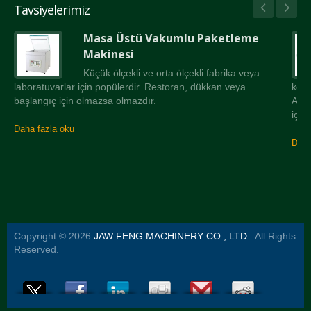
Tavsiyelerimiz
Masa Üstü Vakumlu Paketleme
Makinesi
Küçük ölçekli ve orta ölçekli fabrika veya
laboratuvarlar için popülerdir. Restoran, dükkan veya
konv
başlangıç için olmazsa olmazdır.
Ayrı
için
Daha fazla oku
Daha
Copyright © 2026
JAW FENG MACHINERY CO., LTD.
. All Rights
Reserved.