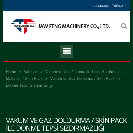
Türkçe
Home
Kategori
Vakum ve Gaz Yıkama ile Tepsi Sızdırmazlık
Makinesi / Skin Pack
Vakum ve Gaz Doldurma / Skin Pack ile
Dönme Tepsi Sızdırmazlığı
VAKUM VE GAZ DOLDURMA / SKIN PACK
ILE DÖNME TEPSI SIZDIRMAZLIĞI