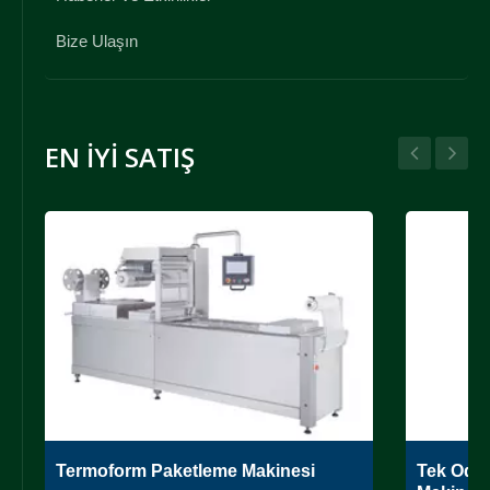
Bize Ulaşın
EN İYI SATIŞ
Termoform Paketleme Makinesi
Tek Oda