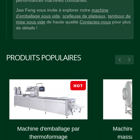
performances machines constantes.
Jaw Feng vous invite à explorer notre
machine
d'emballage sous vide
,
scelleuse de plateaux
,
tambour de
mise sous vide
de haute qualité.
Contactez-nous
pour plus
de détails !
PRODUITS POPULAIRES
HOT
Machine d'emballage par
Machine à
thermoformage
massage 