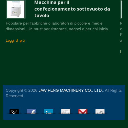
Macchina per il
confezionamento sottovuoto da
tavolo
Popolare per fabbriche o laboratori di piccole e medie
Nast
dimensioni. Un must per ristoranti, negozi o per chi inizia.
came
Può 
attr
Leggi di più
Leggi
Copyright © 2026
JAW FENG MACHINERY CO., LTD.
. All Rights
Reserved.