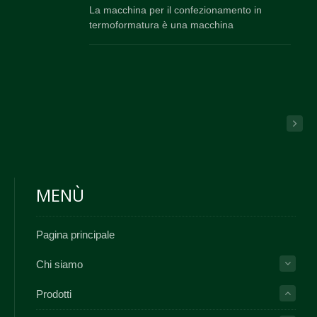
La macchina per il confezionamento in
termoformatura è una macchina
multifunzionale per la produzione, il
riempimento e la sigillatura di sacchetti. Ben
nota come "Modello Super Star".
MENÙ
Pagina principale
Chi siamo
Prodotti