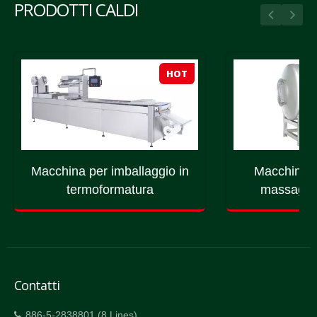
PRODOTTI CALDI
HOT
Macchina per imballaggio in
Macchina p
termoformatura
massaggio
Contatti
886-5-2838801 (8 Lines)