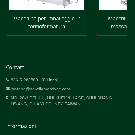
Macchina per imballaggio in
Macchina p
termoformatura
massaggio
Contatti
886-5-2838801 (8 Lines)
jawfeng@newdiamondvac.com
NO. 28-3 PEI HUI, HUI KUEI VILLAGE, SHUI SHANG
HSIANG, CHIA YI COUNTY, TAIWAN.
Informazioni