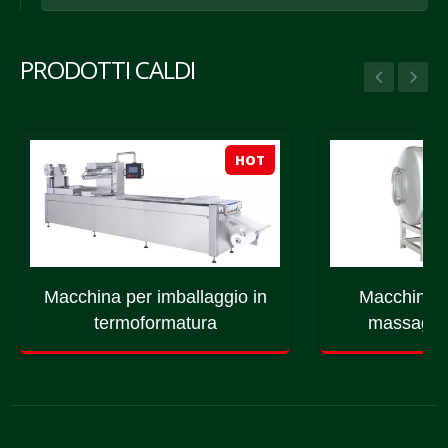
PRODOTTI CALDI
HOT
Macchina per imballaggio in
Macchina p
termoformatura
massaggio