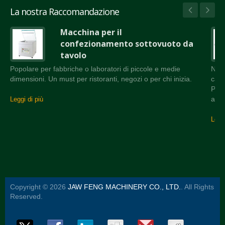
La nostra Raccomandazione
Macchina per il
confezionamento sottovuoto da
tavolo
Popolare per fabbriche o laboratori di piccole e medie
Nast
dimensioni. Un must per ristoranti, negozi o per chi inizia.
came
Può 
attr
Leggi di più
Leggi
Copyright © 2026
JAW FENG MACHINERY CO., LTD.
. All Rights
Reserved.