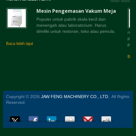
Mesin Pengemasan Vakum Meja
Populer untuk pabrik skala kecil dan
menengah atau laboratorium. Harus
dimiliki untuk restoran, toko atau pemula.
rua
peny
Baca lebih lajut
peny
Baca 
Copyright © 2026
JAW FENG MACHINERY CO., LTD.
. All Rights
Reserved.