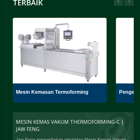
TERBAIK
Mesin Kemasan Termoforming
Pengema
MESIN KEMAS VAKUM THERMOFORMING-C |
JAW FENG
Jaw Feng menyediakan peralatan Mesin Kemas Vakum