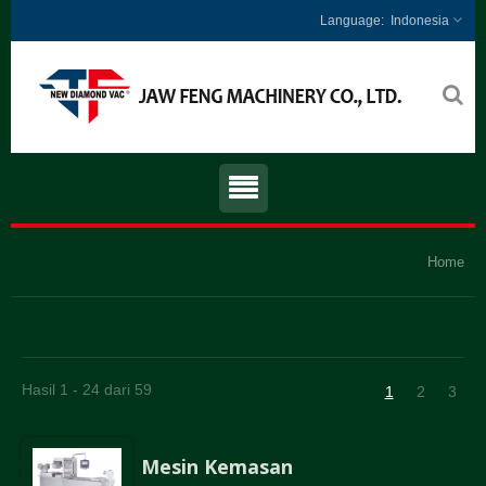
Indonesia
Home
Hasil 1 - 24 dari 59
1
2
3
Mesin Kemasan