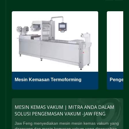
Mesin Kemasan Termoforming
Pengema
MESIN KEMAS VAKUM | MITRA ANDA DALAM
SOLUSI PENGEMASAN VAKUM -JAW FENG
Jaw Feng menyediakan mesin mesin kemas vakum yang
dirancang dan mesin kemasan vakum yang disesuaikan