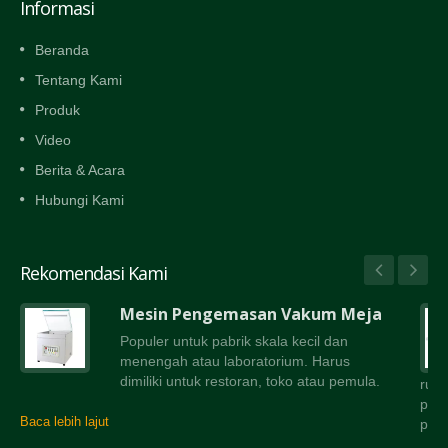
Informasi
Beranda
Tentang Kami
Produk
Video
Berita & Acara
Hubungi Kami
Rekomendasi Kami
Mesin Pengemasan Vakum Meja
Populer untuk pabrik skala kecil dan
menengah atau laboratorium. Harus
dimiliki untuk restoran, toko atau pemula.
rua
peny
Baca lebih lajut
peny