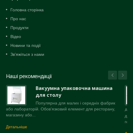
Головна сторінка
Про нас
Продукти
Відео
Новини та події
Зв'яжіться з нами
Наші рекомендації
Вакуумна упаковочна машина
для столу
Популярна для малих і середніх фабрик
або лабораторій. Обов'язковий елемент для ресторану,
Авт
магазину або...
до 
герм
Детальніше