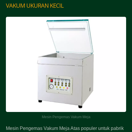
VAKUM UKURAN KECIL
Mesin Pengemas Vakum Meja
Mesin Pengemas Vakum Meja Atas populer untuk pabrik