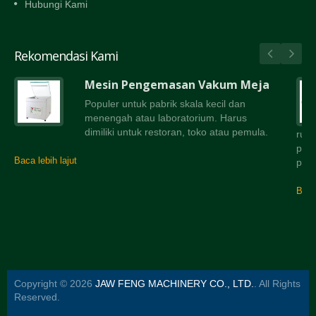
Hubungi Kami
Rekomendasi Kami
Mesin Pengemasan Vakum Meja
Populer untuk pabrik skala kecil dan
menengah atau laboratorium. Harus
dimiliki untuk restoran, toko atau pemula.
rua
peny
Baca lebih lajut
peny
Baca 
Copyright © 2026
JAW FENG MACHINERY CO., LTD.
. All Rights
Reserved.