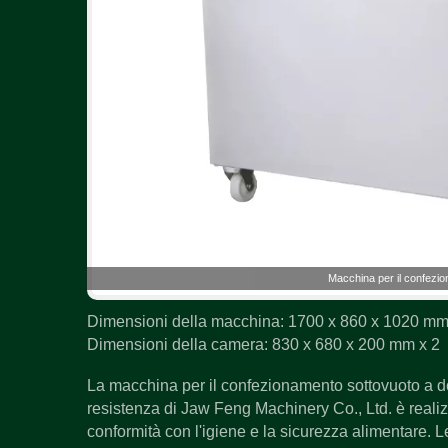
Macchina per il confezi
Dimensioni della macchina: 1700 x 860 x 1020 m
Dimensioni della camera: 830 x 680 x 200 mm x 2
La macchina per il confezionamento sottovuoto a d
resistenza di Jaw Feng Machinery Co., Ltd. è realizz
conformità con l'igiene e la sicurezza alimentare. L