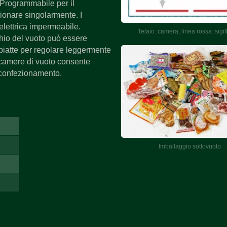
 Programmabile per il
zionare singolarmente. I
elettrica impermeabile.
Telaio: camera, linea rossa: sigil
chio del vuoto può essere
 piatte per regolare leggermente
e camere di vuoto consente
i confezionamento.
Imballaggio sottovuoto
Macchina per tambu
massaggio sottovu