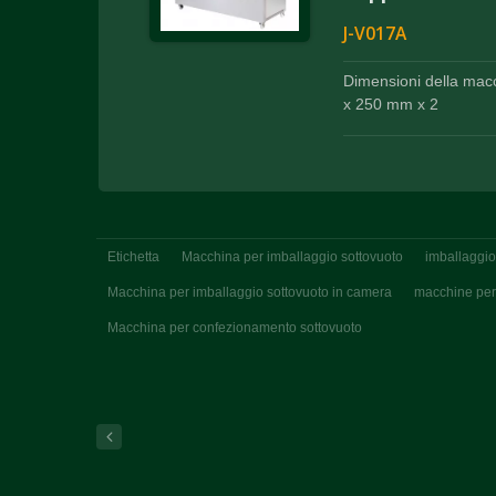
J-V017A
Dimensioni della mac
x 250 mm x 2
Etichetta
Macchina per imballaggio sottovuoto
imballaggio
Macchina per imballaggio sottovuoto in camera
macchine per
Macchina per confezionamento sottovuoto