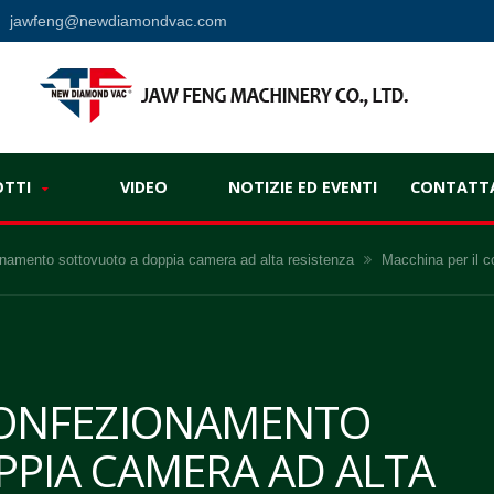
jawfeng@newdiamondvac.com
l
OTTI
VIDEO
NOTIZIE ED EVENTI
CONTATTA
onamento sottovuoto a doppia camera ad alta resistenza
Macchina per il 
CONFEZIONAMENTO
PIA CAMERA AD ALTA