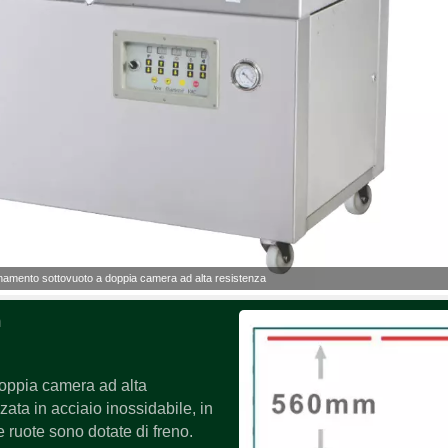
onamento sottovuoto a doppia camera ad alta resistenza
m
oppia camera ad alta
ata in acciaio inossidabile, in
e ruote sono dotate di freno.