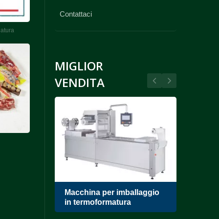
Contattaci
latura
MIGLIOR
VENDITA
ri di
Macchina per imballaggio
Conf
oto
in termoformatura
a ca