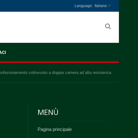
Italiano
CI
confezionamento sottovuoto a doppia camera ad alta resistenza
MENÙ
Pagina principale