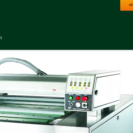
जां
इप