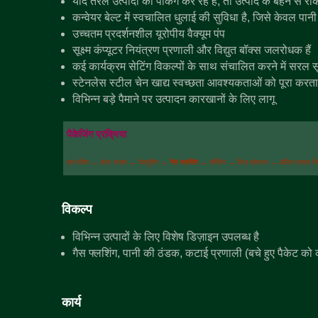
यदि तरल उत्पादों की पैकिंग कर रहे हैं, तो उत्पाद के बहने से
कन्वेयर बेल्ट में स्वचालित धुलाई की सुविधा है, जिसे केवल 
उच्चतम प्रदर्शनशील यूरोपीय वैक्यूम पंप
सूक्ष्म कंप्यूटर नियंत्रण प्रणाली और विद्युत बॉक्स जलरोधक हैं
कई कार्यक्रम सेटिंग विकल्पों के साथ संचालित करने में सरल सूक्
स्टेनलेस स्टील चेन खाद्य स्वच्छता आवश्यकताओं को पूरा करता 
विभिन्न बड़े पैमाने पर उत्पादन कारखानों के लिए लागू
पैकेजिंग प्रक्रिया
एक पंक्ति → बेल्ट संचार → वैक्यूमिंग →
गैस फ्लशिंग
→ सीलिंग → लिड खोलना → अंतिम उत्पाद निष्
विकल्प
विभिन्न उत्पादों के लिए विशेष डिज़ाइन उपलब्ध है
गैस फ्लशिंग, पानी की ठंडक, कटाई प्रणाली (बचे हुए पैकेट को क
कार्य