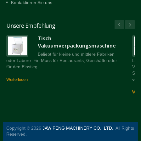
Kontaktieren Sie uns
Unsere Empfehlung
Tisch-
Vakuumverpackungsmaschine
Beliebt für kleine und mittlere Fabriken
oder Labore. Ein Muss für Restaurants, Geschäfte oder
Lad
für den Einstieg.
Vers
Schr
verw
Weiterlesen
Weit
Copyright © 2026
JAW FENG MACHINERY CO., LTD.
. All Rights
Reserved.