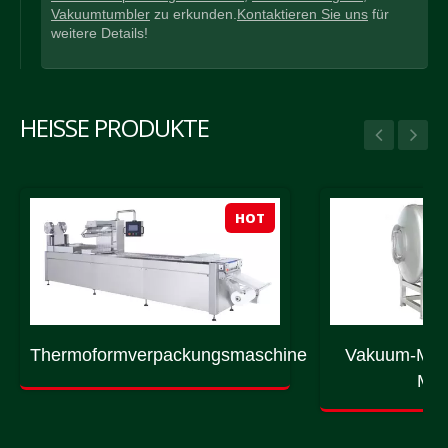
Vakuumtumbler
zu erkunden.
Kontaktieren Sie uns
für
weitere Details!
HEISSE PRODUKTE
HOT
Thermoformverpackungsmaschine
Vakuum-Mas
Mas