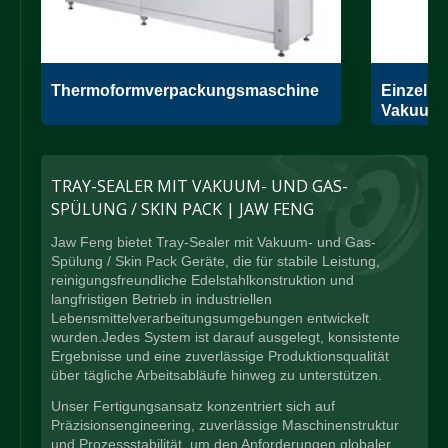
e
Thermoformverpackungsmaschine
Einzelk
Vakuumv
TRAY-SEALER MIT VAKUUM- UND GAS-
SPÜLUNG / SKIN PACK | JAW FENG
Jaw Feng bietet Tray-Sealer mit Vakuum- und Gas-
Spülung / Skin Pack Geräte, die für stabile Leistung,
reinigungsfreundliche Edelstahlkonstruktion und
langfristigen Betrieb in industriellen
Lebensmittelverarbeitungsumgebungen entwickelt
wurden.Jedes System ist darauf ausgelegt, konsistente
Ergebnisse und eine zuverlässige Produktionsqualität
über tägliche Arbeitsabläufe hinweg zu unterstützen.
Unser Fertigungsansatz konzentriert sich auf
Präzisionsengineering, zuverlässige Maschinenstruktur
und Prozessstabilität, um den Anforderungen globaler