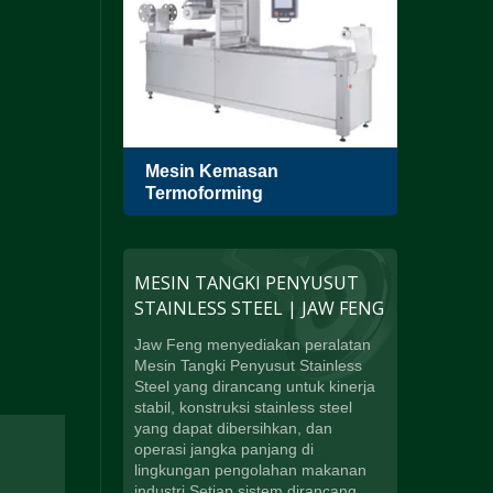
Mesin Kemasan
Pen
Termoforming
Tung
MESIN TANGKI PENYUSUT
STAINLESS STEEL | JAW FENG
Jaw Feng menyediakan peralatan
Mesin Tangki Penyusut Stainless
Steel yang dirancang untuk kinerja
stabil, konstruksi stainless steel
yang dapat dibersihkan, dan
operasi jangka panjang di
lingkungan pengolahan makanan
industri.Setiap sistem dirancang