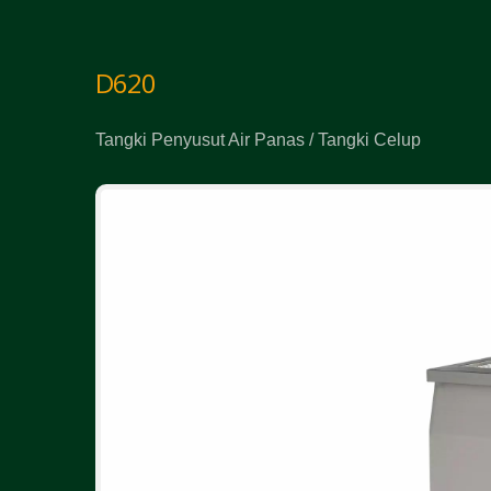
D620
Tangki Penyusut Air Panas / Tangki Celup