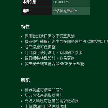
水源供應
50~80 L/h
電壓
依各國電壓設計
特性
採用歐洲進口高效率真空泵浦
機器運行速度可經由含多國語言的PLC觸控式介
成形深度可做調整
封口膜可使用透明、有印刷之膠膜
模具組裝特殊設計，容易更換
多重安全裝置符合歐盟CE安全規範
選配
機器功能可依產品設計
切刀可依產品形狀設計
充填入料區可視產品需求做加長
上膠膜缺料自動停機功能