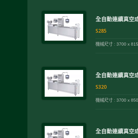
全自動連續真空
S285
機械尺寸 : 3700 x 81
全自動連續真空
S320
機械尺寸 : 3700 x 85
全自動連續真空