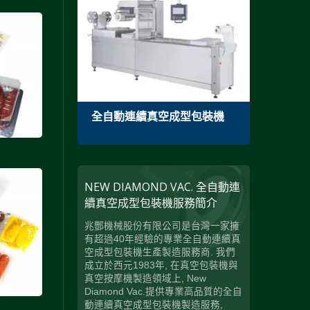
全自動連續真空成型包裝機
單槽
NEW DIAMOND VAC. 全自動連
續真空成型包裝機服務簡介
兆酆機械股份有限公司是台灣一家擁
有超過40年經驗的專業全自動連續真
空成型包裝機生產製造服務商. 我們
成立於西元1983年, 在真空包裝機與
真空按摩機製造領域上, New
Diamond Vac.提供專業高品質的全自
動連續真空成型包裝機製造服務,