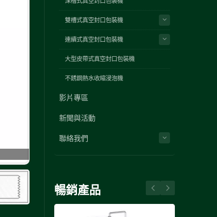
深槽式真空封口包裝機
雙槽式真空封口包裝機
連續式真空封口包裝機
大型皮帶式真空封口包裝機
不銹鋼熱水收縮浸泡機
影片專區
新聞與活動
聯絡我們
暢銷產品