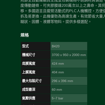
兆酆全自動連續真空成型包裝機為不銹鋼材質製造
度傳動鏈條，可夾膠膜達200萬次以上之壽命，其
移。多國語言且擺臂活動式的PLC人機觸控，方便
拆及易更換，此機優勢為高速生產，有效節省大量
糊狀、固體、液體等物料。提供多樣選配。
規格
型式
B420
機械尺寸
3700 x 950 x 2000 mm
底膜寬度
424 mm
上膜寬度
404 mm
最大包裝尺寸
296 x 396 mm
成型最深
60 mm
氣壓供應
5~7 bar