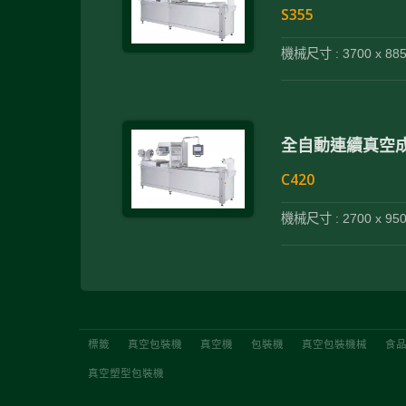
S355
機械尺寸 : 3700 x 88
全自動連續真空
C420
機械尺寸 : 2700 x 95
標籤
真空包裝機
真空機
包裝機
真空包裝機械
食
真空塑型包裝機