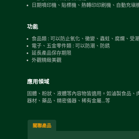
日期噴印機、貼標機、熱轉印印刷機、自動充塡
功能
食品類 : 可以防止氧化、黴變、蟲蛀、腐爛、受
電子、五金零件類 : 可以防潮、防銹
延長產品保存期限
外觀精緻美觀
應用領域
固體、粉狀、液體等內容物皆適用。如滷製食品、
器材、藥品、精密儀器、稀有金屬...等
關聯產品