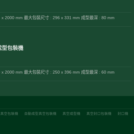
5 x 2000 mm 最大包裝尺寸 : 296 x 331 mm 成型最深 : 80 mm
成型包裝機
0 x 2000 mm 最大包裝尺寸 : 250 x 396 mm 成型最深 : 60 mm
品真空包裝機
自動成型真空包裝機
真空成型機
真空封口包裝機
封口機