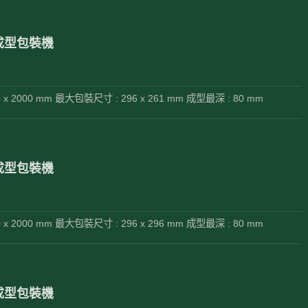
成型包裝機
5 x 2000 mm 最大包裝尺寸 : 296 x 261 mm 成型最深 : 80 mm
成型包裝機
0 x 2000 mm 最大包裝尺寸 : 296 x 296 mm 成型最深 : 80 mm
成型包裝機