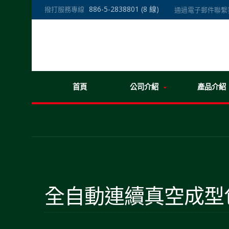
886-5-2838801 (8 線)
撥打服務專線
通過電子郵件聯
首頁
公司介紹
產品介紹
全自動連續真空成型