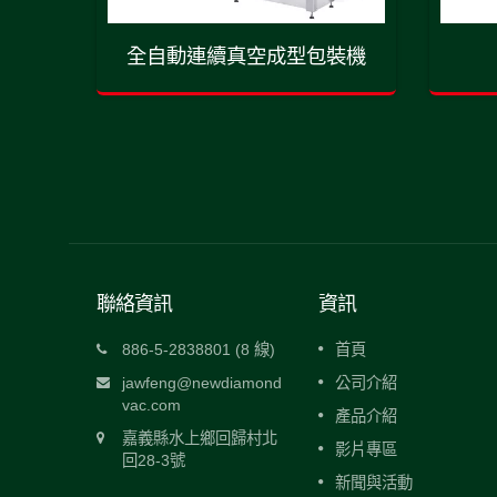
裝機
全自動連續真空成型包裝機
聯絡資訊
資訊
雙槽式真空包裝機
886-5-2838801 (8 線)
首頁
送入真空
兩個真空槽可交替使用，當其中一槽正在
jawfeng@newdiamond
公司介紹
浸泡槽、
行真空包裝作業，另一槽則能可進行包裝
vac.com
產品介紹
提高工作
置作業(如填料)或包裝後置作業(如下料)，
嘉義縣水上鄉回歸村北
可以提高工作效率。
影片專區
回28-3號
新聞與活動
閱讀更多