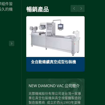
零組件皆
暢銷產品
長久的機
全自動連續真空成型包裝機
單槽
NEW DIAMOND VAC.公司簡介
兆酆機械股份有限公司是台灣一家專
業在真空包裝機與真空按摩機製造的
製造服務商. 成立於西元1983年並擁