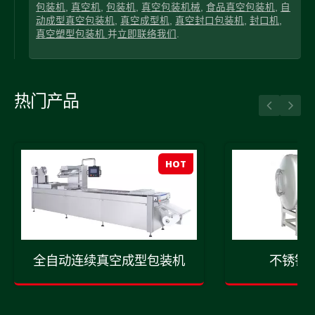
包装机
,
真空机
,
包装机
,
真空包装机械
,
食品真空包装机
,
自
动成型真空包装机
,
真空成型机
,
真空封口包装机
,
封口机
,
真空塑型包装机
并
立即联络我们
.
热门产品
HOT
全自动连续真空成型包装机
不锈钢