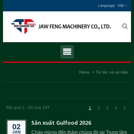
Việt
Home
Tin tức và sự kiện
Kết quả 1 - 24 của 103
1
2
3
4
5
Sản xuất Gulfood 2026
02
JAN
Chào mừng đến thăm chúng tôi tại Trung tâm