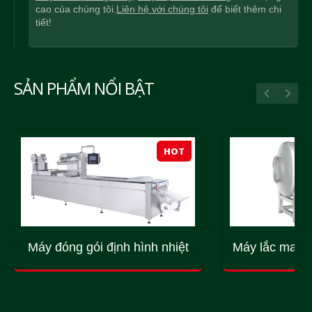
cao của chúng tôi.
Liên hệ với chúng tôi
để biết thêm chi
tiết!
SẢN PHẨM NỔI BẬT
HOT
Máy đóng gói định hình nhiệt
Máy lắc mass