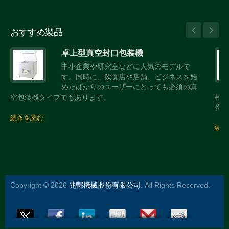
おすすめ製品
卓上型真空封口包装機
中小企業や研究室などに人気のモデルで
す。同時に、飲食店や店舗、ビジネスを始
めたばかりのユーザーにとっても必須の真
空包装機タイプでもあります。
槽や
作業
続きを読む
続き
Copyright © 2026
兆酆機械股份有限公司
. All Rights Reserved.