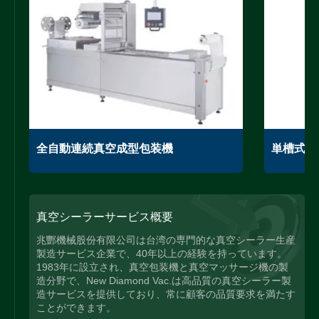
全自動連続真空成型包装機
単槽式真
真空シーラーサービス概要
兆酆機械股份有限公司は台湾の専門的な真空シーラー生産
製造サービス企業で、40年以上の経験を持っています。
1983年に設立され、真空包装機と真空マッサージ機の製
造分野で、New Diamond Vac.は高品質の真空シーラー製
造サービスを提供しており、常に顧客の品質要求を満たす
ことができます。