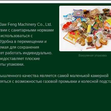
aw Feng Machinery Co., Ltd.
ствии с санитарными нормами
 использоваться с
 Удобна в перемещении и
емая для сохранения
ет работать индивидуально.
Вакуумная упаковка
редоставляет плоские
ты упаковки.
Вакуумные масс
машины
ышленного качества является самой маленькой камерной
яться с возможностью газовой промывки и колесной подст