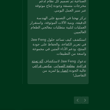
الصناعية.تم تصميم كل نظام لدعم
مخرجات متسقة وجودة إنتاج موثوقة
عبر سير العمل اليومي.
تركز نهجنا في التصنيع على الهندسة
الدقيقة، وبنية الآلات الموثوقة، واستقرار
العمليات لتلبية متطلبات معالجي الطعام
العالميين.
استكشف كيف تساعد حلول Jaw Feng
في تعزيز الكفاءة، والحفاظ على جودة
المنتج، ودعم الأداء المتين في مجموعة
واسعة من التطبيقات.
تدعوك Jaw Feng لاستكشاف
آلة تعبئة
فراغية
,
مغلفة الصواني
,
مكبس فراغي
عالية الجودة.
اتصل بنا
لمزيد من
التفاصيل!